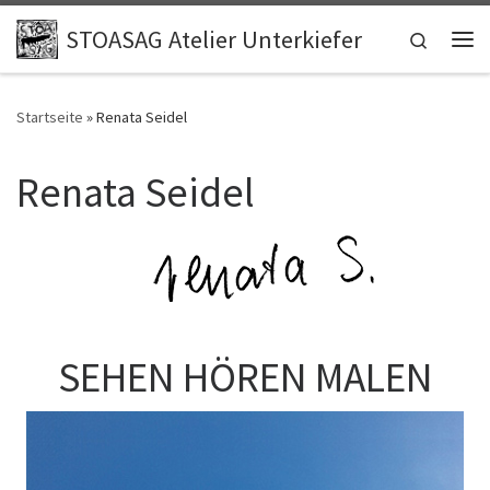
Zum Inhalt springen
STOASAG Atelier Unterkiefer
Search
Me
Startseite
»
Renata Seidel
Renata Seidel
SEHEN HÖREN MALEN