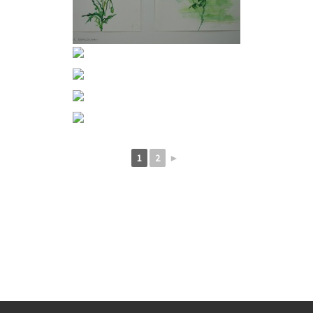
1
2
►